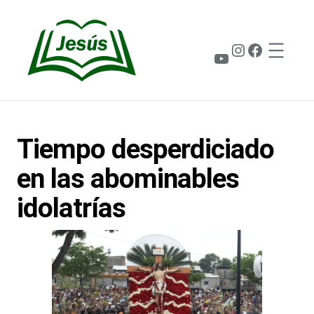
Saltar
al
contenido
Instagram
Faceboo
YouTube
Tiempo desperdiciado
en las abominables
idolatrías