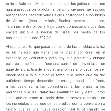
exilio a Babilonia. Muchos piensan que los judios modernos
nunca practicaron la idolatría, pero no siempre fue así, sus
antepasados pasaron varios siglos entregados a los ídolos
de Astoret (Asera), Milcón, Baales, becerros de oro,
terafines, entre otros, y trajo como consecuencia que Dios
enviará juicio a la nación de Israel por medio de los
babilonios en el año 587 A.C.
Ahora, es cierto que pasar del reino de las tinieblas a la luz
es un milagro que viene con la gracia por creer en el
evangelio de Jesucristo, pero hay que persistir y aunque
esta celebración de la “semana santa” se convierta en un
auge de la práctica de la idolatría año tras año, debemos ser
obedientes a lo que dice el texto guía sobre que ya fue
suficiente tiempo desperdiciado entregados al desenfreno,
a las pasiones, a las borracheras, a las orgías, a las
parrandas y a las
idolatrías abominables
, y este último
tema que estamos tratando, debe comenzar a cambiar en
los incrédulos a los que se les predica con la conversión a
Cristo, que es una nueva creación (Gal 6:15) cuando se