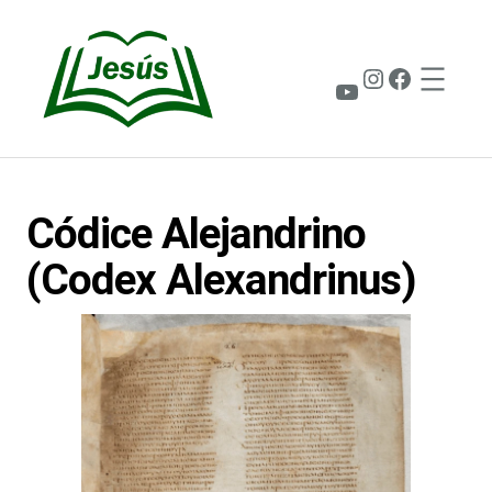
Saltar
al
contenido
Instagram
Faceboo
YouTube
Códice Alejandrino
(Codex Alexandrinus)