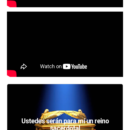
Ustedes serán para mí un reino
sacerdotal