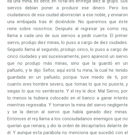
da una mina, es decir, en total les entrega diez al grupo. Sus
siervos debían poner a producir ese dinero. Pero los
ciudadanos de esa ciudad aborrecían a ese noble, y enviaron
una embajada tras él diciéndole: No queremos que éste
reine sobre nosotros. Después al regresar ya como rey,
llama a cada uno de sus siervos a pedir cuenta. El primer
siervo, produjo diez minas, lo puso a cargo de diez ciudades.
Seguido llama al segundo, produjo cinco, lo puso a cargo de
cinco ciudades y así sucesivamente, pero apareció un siervo
que no produjo más minas, sino que la guardó en un
pañuelo, y le dijo: Señor, aquí está tu mina, la cual he tenido
guardada en un pañuelo; porque tuve miedo de ti, por
cuanto eres hombre severo, que tomas lo que no pusiste, y
siegas lo que no sembraste. Y el rey le dice: Mal Siervo, por
lo menos la hubiera colocado en el banco a ganar interés
mientras regresaba. Y tomaron la mina del siervo negligente
y se la dieron al siervo que había ganado diez minas.
Entonces el rey llama a los conciudadanos enemigos que no
querían que reinara, y dio la orden de decapitarlos delante de
él. Y aunque esta parábola no menciona que sucedió con el