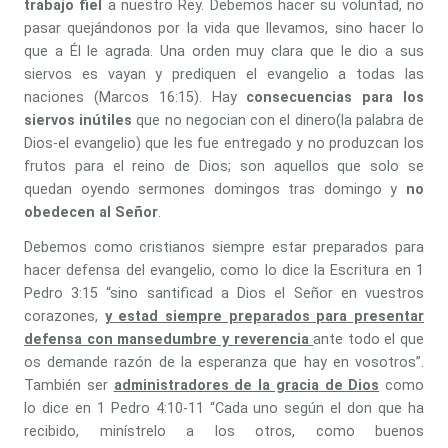
trabajo fiel
a nuestro Rey. Debemos hacer su voluntad, no
pasar quejándonos por la vida que llevamos, sino hacer lo
que a Él le agrada. Una orden muy clara que le dio a sus
siervos es vayan y prediquen el evangelio a todas las
naciones (Marcos 16:15). Hay
consecuencias para los
siervos inútiles
que no negocian con el dinero(la palabra de
Dios-el evangelio) que les fue entregado y no produzcan los
frutos para el reino de Dios; son aquellos que solo se
quedan oyendo sermones domingos tras domingo y
no
obedecen al Señor
.
Debemos como cristianos siempre estar preparados para
hacer defensa del evangelio, como lo dice la Escritura en 1
Pedro 3:15 “sino santificad a Dios el Señor en vuestros
corazones,
y estad siempre preparados para presentar
defensa con mansedumbre y reverencia
ante todo el que
os demande razón de la esperanza que hay en vosotros”.
También ser
administradores de la gracia de Dios
como
lo dice en 1 Pedro 4:10-11 “Cada uno según el don que ha
recibido, minístrelo a los otros, como buenos