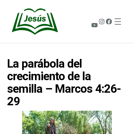
Saltar
al
contenido
Instagram
Faceboo
YouTube
La parábola del
crecimiento de la
semilla – Marcos 4:26-
29