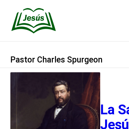
Saltar
al
contenido
Pastor Charles Spurgeon
La S
Jesú