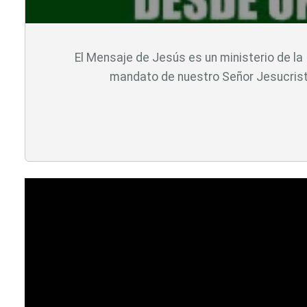
El Mensaje de Jesús es un ministerio de l
mandato de nuestro Señor Jesucrist