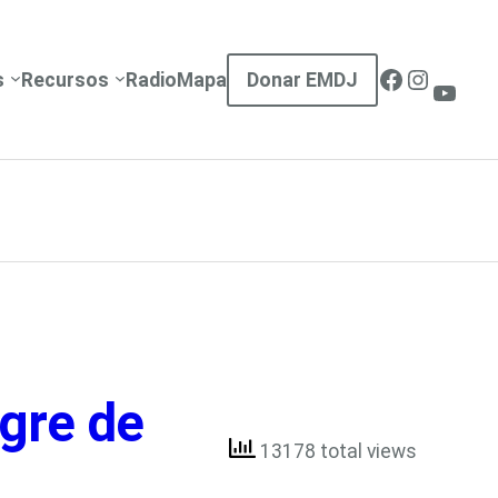
Facebook
Instag
s
Recursos
Radio
Mapa
Donar EMDJ
YouT
ngre de
13178 total views