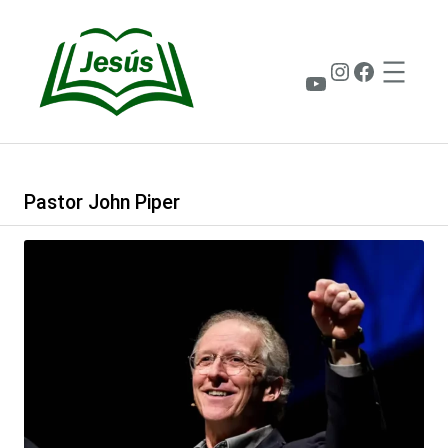
Saltar
al
contenido
Instagram
Faceboo
YouTube
Pastor John Piper