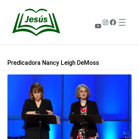
Saltar
al
contenido
Instagram
Faceboo
YouTube
Predicadora Nancy Leigh DeMoss