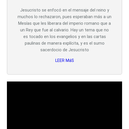
Jesucristo se enfocó en el mensaje del reino y
muchos lo rechazaron, pues esperaban más a un
Mesías que les liberara del imperio romano que a
un Rey que fue al calvario. Hay un tema que no
es tocado en los evangelios y en las cartas
paulinas de manera explícita, y es el sumo
sacerdocio de Jesucristo
LEER MáS