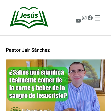
Saltar
al
contenido
Instagram
Faceboo
YouTube
Pastor Jair Sánchez