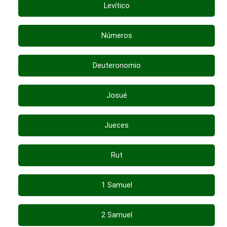
Levítico
Números
Deuteronomio
Josué
Jueces
Rut
1 Samuel
2 Samuel