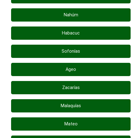
Nahúm
Habacuc
Sofonías
Ageo
Zacarías
Malaquías
Mateo