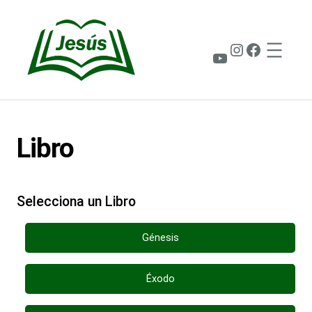
Saltar
al
contenido
Instagram
Faceboo
YouTube
Libro
Selecciona un Libro
Génesis
Éxodo