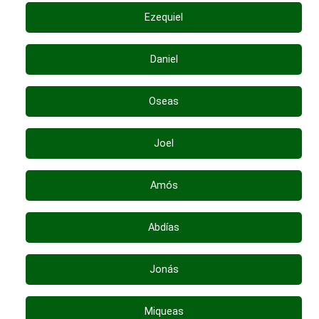
Ezequiel
Daniel
Oseas
Joel
Amós
Abdías
Jonás
Miqueas