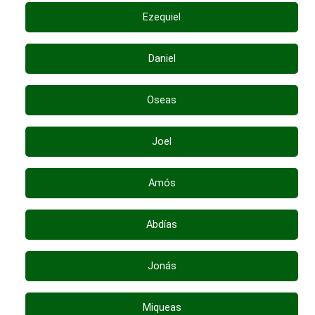
Ezequiel
Daniel
Oseas
Joel
Amós
Abdías
Jonás
Miqueas