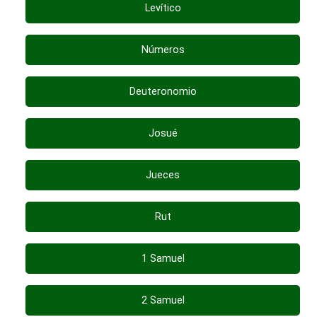
Levítico
Números
Deuteronomio
Josué
Jueces
Rut
1 Samuel
2 Samuel