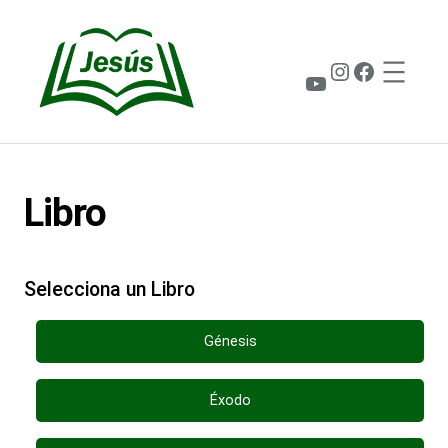
Saltar
al
contenido
Instagram
Faceboo
YouTube
Libro
Selecciona un Libro
Génesis
Éxodo