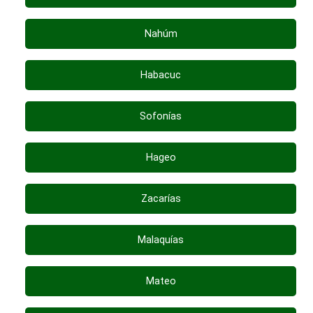
Nahúm
Habacuc
Sofonías
Hageo
Zacarías
Malaquías
Mateo